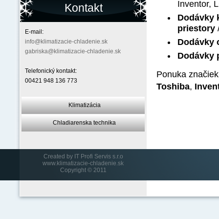
Inventor, L
Kontakt
Dodávky k
priestory
/
E-mail:
Dodávky o
info@klimatizacie-chladenie.sk
gabriska@klimatizacie-chladenie.sk
Dodávky 
Telefonický kontakt:
Ponuka značiek
00421 948 136 773
Toshiba
,
Inven
Klimatizácia
Chladiarenska technika
Created by
IT Profi Servis s.r.o
www.klimatizacie-chladenie.sk
Copyright © 2011