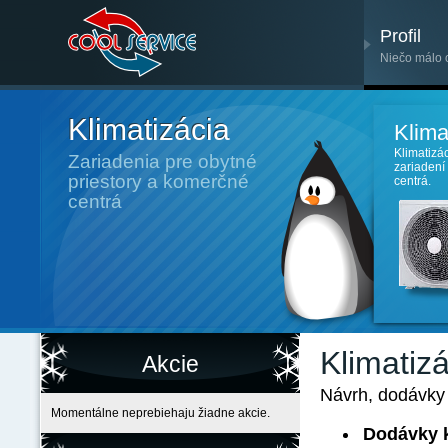
Profil
Niečo málo 
Klimatizácia
Klima
Klimatizá
Zariadenia pre obytné
zariadení
priestory a komerčné
centrá.
centrá
Klimatiz
Akcie
Návrh, dodávky 
Momentálne neprebiehaju žiadne akcie.
Dodávky k