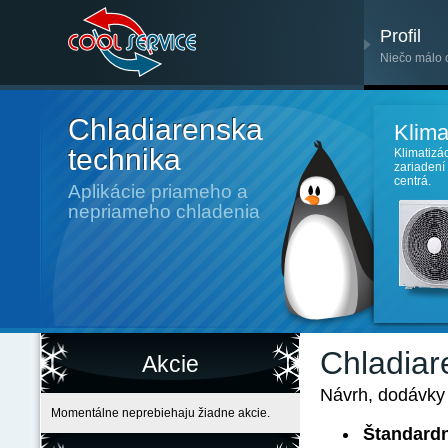
Profil
Niečo málo 
Chladiarenska
Klima
technika
Klimatizá
zariadení
centrá.
Aplikácie priameho a
nepriameho chladenia
Chladiar
Akcie
Návrh, dodávky 
Momentálne neprebiehaju žiadne akcie.
Štandard