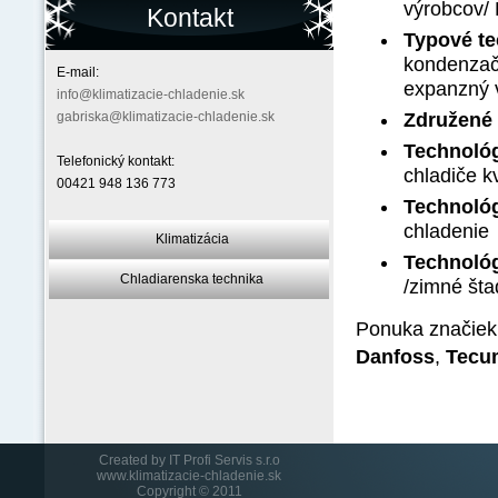
výrobcov/ 
Kontakt
Typové te
kondenzačn
E-mail:
expanzný v
info@klimatizacie-chladenie.sk
gabriska@klimatizacie-chladenie.sk
Združené
Technológ
Telefonický kontakt:
chladiče kv
00421 948 136 773
Technológ
chladenie
Klimatizácia
Technológ
Chladiarenska technika
/zimné šta
Ponuka značiek
Danfoss
,
Tecu
Created by
IT Profi Servis s.r.o
www.klimatizacie-chladenie.sk
Copyright © 2011